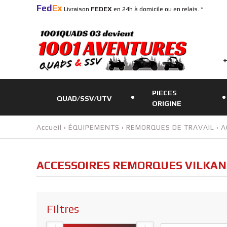
Fed
Ex
Livraison
FEDEX
en 24h à domicile ou en relais. *
+
PIECES
QUAD/SSV/UTV
ORIGINE
Accueil
›
ÉQUIPEMENTS
›
REMORQUES DE TRAVAIL
›
A
ACCESSOIRES REMORQUES VILKAN
Filtres