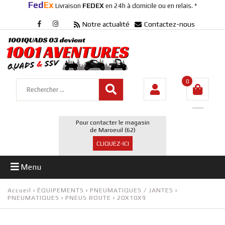
Fed
Ex
Livraison
FEDEX
en 24h à domicile ou en relais. *
Notre actualité
Contactez-nous
0
Pour contacter le magasin
de Maroeuil (62)
CLIQUEZ-ICI
Menu
Accueil
›
ÉQUIPEMENTS
›
PNEUMATIQUES / JANTES
›
PNEUMATIQUES
›
PNEUS ROUTE
›
20X10X9