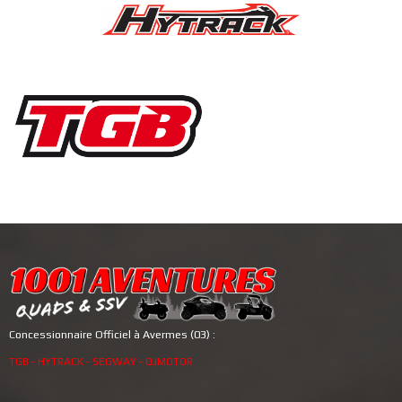
Concessionnaire Officiel à Avermes (03) :
TGB - HYTRACK - SEGWAY - QJMOTOR